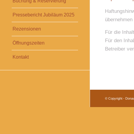
Buchung & Reservierung
Haftungshinwe
Pressebericht Jubiläum 2025
übernehmen 
Rezensionen
Für die Inhal
Für den Inhal
Öffnungszeiten
Betreiber ver
Kontakt
© Copyright - Don