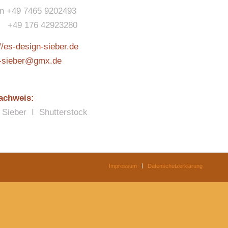
on +49 7465 9202493
 +49 176 42923280
//es-design-sieber.de
-sieber@gmx.de
achweis:
 Sieber I Shutterstock
Impressum
Datenschutzerklärung