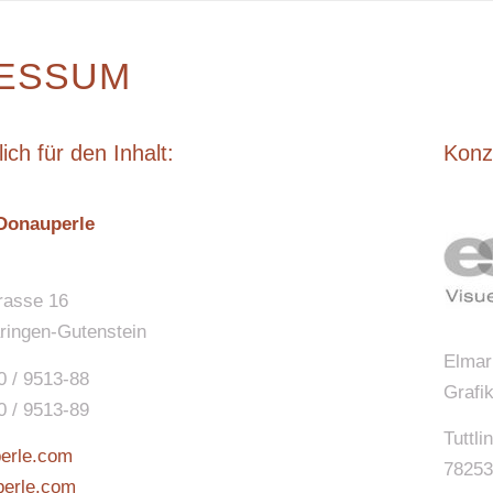
ESSUM
ich für den Inhalt:
Konz
Donauperle
rasse 16
ringen-Gutenstein
Elmar
0 / 9513-88
Grafi
0 / 9513-89
Tuttli
erle.com
78253
perle.com