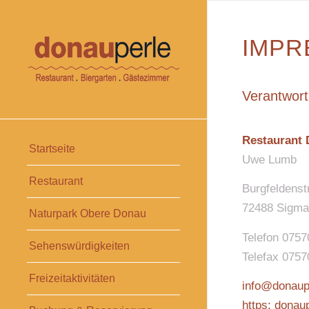
IMPR
Verantwortl
Restaurant 
Startseite
Uwe Lumb
Restaurant
Burgfeldenst
72488 Sigma
Naturpark Obere Donau
Telefon 0757
Sehenswürdigkeiten
Telefax 0757
Freizeitaktivitäten
info@donaup
https: donau